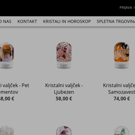
PRIJAVA
O NAS
KONTAKT
KRISTALI IN HOROSKOP
SPLETNA TRGOVIN
i valjček - Pet
Kristalni valjček -
Kristalni valjče
ementov
Ljubezen
Samozaves
58,00 €
58,00 €
74,00 €