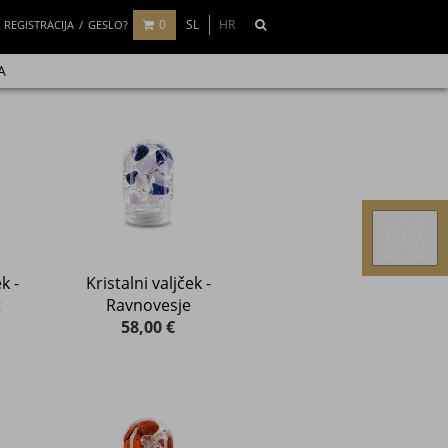
0
SL
HR
REGISTRACIJA
GESLO?
A
k -
Kristalni valjček -
t
Ravnovesje
58,00 €