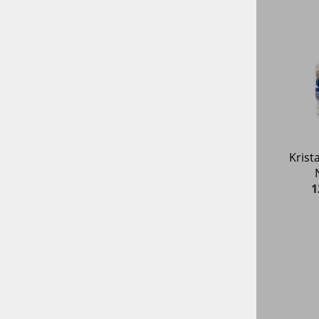
Krista
1