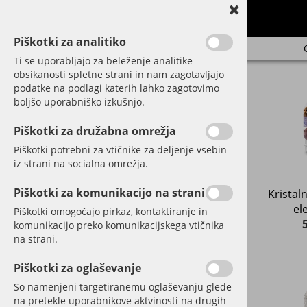
Piškotki za analitiko
Ti se uporabljajo za beleženje analitike
obsikanosti spletne strani in nam zagotavljajo
SPLETNA TRGOVINA
podatke na podlagi katerih lahko zagotovimo
Stekleničke ViA
boljšo uporabniško izkušnjo.
Kristalna ročka in vrč Era
Karafa Sana
Piškotki za družabna omrežja
Kristalne slamice
Piškotki potrebni za vtičnike za deljenje vsebin
Stekleničke inu!
iz strani na socialna omrežja.
Kristalna ročka in VitaJuwel
Grande
Piškotki za komunikacijo na strani
Kristaln
Kristali
el
Piškotki omogočajo pirkaz, kontaktiranje in
Stekleničke ViA - Heat
komunikacijo preko komunikacijskega vtičnika
Kristalne ročke
na strani.
Dekanter za vino
Steklene vaze s kristali
Piškotki za oglaševanje
Masažni kristalni valjčki
So namenjeni targetiranemu oglaševanju glede
Kristali za horoskop
na pretekle uporabnikove aktvinosti na drugih