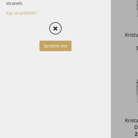
Hišni ljubljenčki
straneh.
Dodatki
Kaj so piškotki?
Vrči
Dozirniki Pump!
Kristalni valjčki za ViA in
Krista
karafo Sana
Sprejmi vse
Krista
D
2