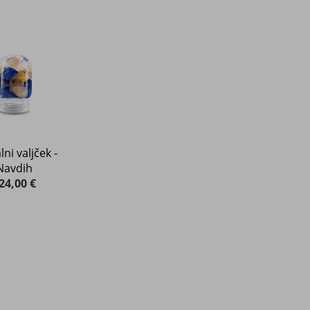
lni valjček -
Navdih
24,00 €