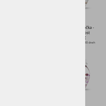
Kristalna ročka - Ajurveda
Kristalna ročka -
Dolgoživost
126,65 €
84,15 €
Najnižja cena v 30 dneh
Najnižja cena v 30 dneh
149,00 €
99,00 €
-15%