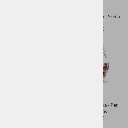
Kristalna ročka -
Kristalna ročka - Sreča
Ravnovesje
79,00 €
99,00 €
Kristalna ročka - Ljubezen
Kristalna ročka - Pet
elementov
79,00 €
79,00 €