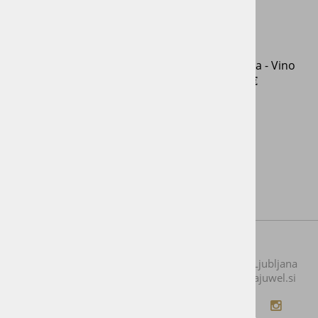
Kristalna ročka - Diamant
Kristalna ročka - Vino
269,00 €
99,00 €
Naslov:
Stegne 35, 1000 Ljubljana
Kontaktirajte nas
Telefon:
01 518 80 80
Email:
info@vitajuwel.si
Plačila
Sledite nam