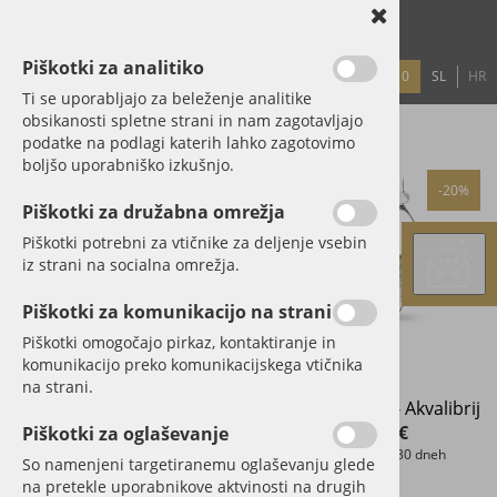
Piškotki za analitiko
0
SL
HR
PRIJAVA
REGISTRACIJA
GESLO?
Ti se uporabljajo za beleženje analitike
obsikanosti spletne strani in nam zagotavljajo
podatke na podlagi katerih lahko zagotovimo
PRODAJNI PROGRAM
boljšo uporabniško izkušnjo.
-20%
-20%
Piškotki za družabna omrežja
Piškotki potrebni za vtičnike za deljenje vsebin
iz strani na socialna omrežja.
Piškotki za komunikacijo na strani
Piškotki omogočajo pirkaz, kontaktiranje in
komunikacijo preko komunikacijskega vtičnika
na strani.
Kristalna ročka - Luna
Kristalna ročka - Akvalibrij
79,20 €
111,20 €
Piškotki za oglaševanje
Najnižja cena v 30 dneh
Najnižja cena v 30 dneh
So namenjeni targetiranemu oglaševanju glede
99,00 €
139,00 €
na pretekle uporabnikove aktvinosti na drugih