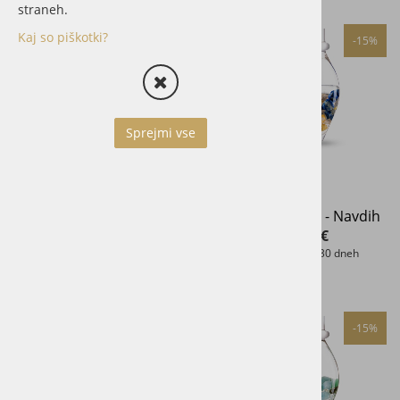
straneh.
Kaj so piškotki?
-15%
-15%
Sprejmi vse
Kristalna ročka - Zaščita
Kristalna ročka - Navdih
84,15 €
126,65 €
Najnižja cena v 30 dneh
Najnižja cena v 30 dneh
99,00 €
149,00 €
-15%
-15%