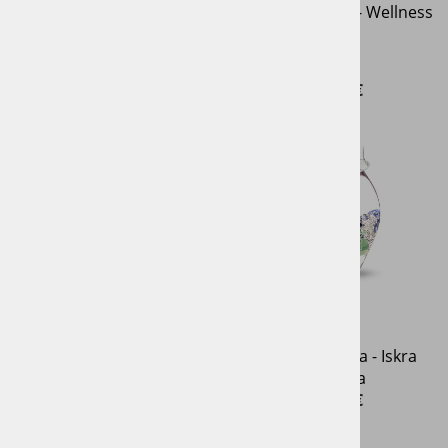
Kristalna ročka -
Kristalna ročka - Wellness
Regeneracija
84,15 €
Najnižja cena v 30 dneh
69,00 €
99,00 €
Kristalna ročka - PRANA
Kristalna ročka - Iskra
življenja
79,00 €
79,00 €