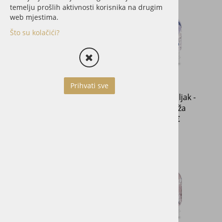
temelju prošlih aktivnosti korisnika na drugim
web mjestima.
Što su kolačići?
Prihvati sve
Kristalni valjak -
Kristalni valjak -
Povjerenje
Ravnoteža
74,00 €
58,00 €