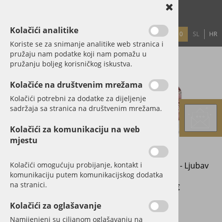
Kolačići analitike
0
SL
HR
PRIJAVA
REGISTRACIJA
LOZINKA?
Koriste se za snimanje analitike web stranica i
pružaju nam podatke koji nam pomažu u
pružanju boljeg korisničkog iskustva.
Kolačiće na društvenim mrežama
Kolačići potrebni za dodatke za dijeljenje
sadržaja sa stranica na društvenim mrežama.
Kolačići za komunikaciju na web
mjestu
Kolačići omogućuju probijanje, kontakt i
Kristalni valjak - Pet
Kristalni valjak - Ljubav
komunikaciju putem komunikacijskog dodatka
Elemenata
na stranici.
58,00 €
58,00 €
Kolačići za oglašavanje
Namijenjeni su ciljanom oglašavanju na