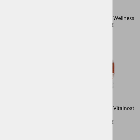
Kristalni valjak - Luna
Kristalni valjak - Wellness
70,00 €
49,00 €
Kristalni valjak -
Kristalni valjak - Vitalnost
Regeneracija
79,00 €
64,00 €