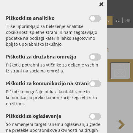
Piškotki za analitiko
0
SL
HR
PRIJAVA
REGISTRACIJA
GESLO?
Ti se uporabljajo za beleženje analitike
obsikanosti spletne strani in nam zagotavljajo
podatke na podlagi katerih lahko zagotovimo
PRODAJNI PROGRAM
boljšo uporabniško izkušnjo.
Steklenička za vodo ViA Heat - Luna
Piškotki za družabna omrežja
Piškotki potrebni za vtičnike za deljenje vsebin
iz strani na socialna omrežja.
Piškotki za komunikacijo na strani
Piškotki omogočajo pirkaz, kontaktiranje in
komunikacijo preko komunikacijskega vtičnika
na strani.
Piškotki za oglaševanje
So namenjeni targetiranemu oglaševanju glede
na pretekle uporabnikove aktvinosti na drugih