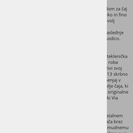
Stekleničko ViA HEAT lahko kombiniraš tudi s cedilom za čaj
iz nerjavečega jekla, ki je na voljo kot dodatek. Veliko in fino
cedilo je kot nalašč za nepakiran čaj, saj ponuja dovolj
prostora, da čaj razvije svoj polni okus. Čaj skuhaj
neposredno v steklenički ViA HEAT, cedilo pa do naslednje
uporabe preprosto in varno shrani v priloženo posodico.
Cedilo za za čaj je na prodaj ločeno od stekleničke.
Najbolj vsestranska steklenička s kristali do zdaj. Steklenička
ViA HEAT ima zamenljiv valjček za kristale, ki je do roba
napolnjen z naravnimi, ročno izbranimi kristali. Oživi svoj
čaj z naravno močjo mešanic kristalov VitaJuwel – 13 skrbno
izbranih tradicionalnih mešanic kristalov – in jih menjaj v
skladu s svojimi željami. Kot nalašč za prave ljubitelje čaja, ki
radi uživajo! Seveda lahko kristalni valjček iz svoje originalne
stekleničke za vodo ViA uporabljaš tudi v steklenički Via
HEAT.
Kristali v steklenički ViA HEAT so varno zaprti v kristalnem
valjčku. Tako si lahko prepričan/-a, da bo tvoja pijača brez
nečistoč ali delcev kamnin. Tako se tudi izogneš zamudnemu