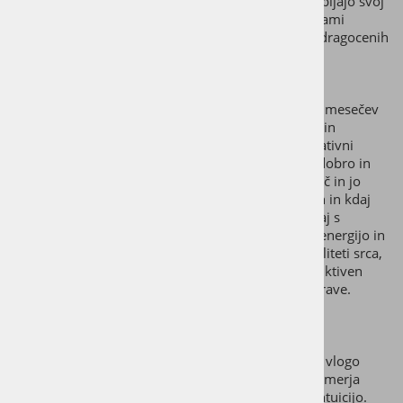
čiščenju kristalov, med katerim ti postopoma izgubljajo svoj
sijaj in jih je treba občasno zamenjati. S stekleničkami
VitaJuwel lahko vse življenje uživaš v sijaju svojih dragocenih
kristalov.
Kristalna mešanica Luna:
Ženska narava je tesno povezana z luno. Mavrični mesečev
kamen je kristal, ki v ženski spodbuja samozavest in
samozaupanje. Kljub njeni receptivni in kontemplativni
naravi jo spodbuja v pogumno delovanje v svoje dobro in
dobro drugih. Podpira njeno žensko intuitivno moč in jo
uravnoveša z življenjem. Uči, kdaj biti ponotranjen in kdaj
delovati navzven. Mavrični mesečev kamen, skupaj s
kameno strelo omogoča reflektivno, pomirjajočo energijo in
globok uvid. Samozavest in samozaupanje sta kvaliteti srca,
ki pa ju potrebujejo tudi moški. Vendar na konstruktiven
način in prek odkrivanja svoje lastne intuitivne narave.
Kristali, ki jih steklenička za vodo vsebuje:
MAVRIČNI MESEČEV KAMEN(LABRADORIT)
: ima vlogo
zaščitnika mineralnega kraljestva. Ta kristal nas usmerja
navznoter, krepi samozavedanje, senzitivnost in intuicijo.