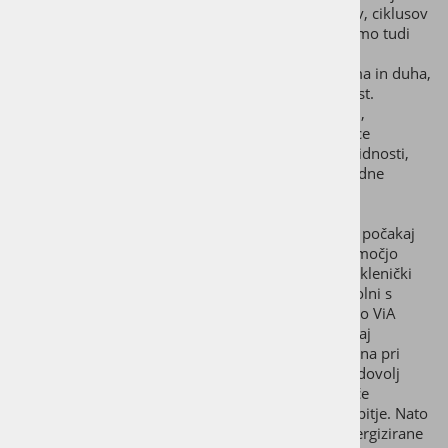
Velja tudi za kristal sreče, potovanj, novih začetkov, ciklusov
in podpira žensko energijo. Z njegovo energijo bomo tudi
lažje izrazili svoja čustva.
KAMENA STRELA
: kraljevski kristal bistrosti razuma in duha,
kamen volje, spodbuja moč, pokončnost, odločnost.
Poživlja, vrača v življenje, prinaša smisel in namen,
poštenost, neposrednost, iskrenost. Kristal, ki celice
prežema z energijo gora in duha. Je tudi kristal lucidnosti,
daje moč koncentracije in čuječnosti – pravilne budne
pozornosti sedanjega trenutka.
Svojo stekleničko s kristali napolni s pitno vodo in počakaj
približno 7 minut, da kristali obogatijo vodo. S pomočjo
cedila za čaj, ki je na voljo kot dodatek, lahko v steklenički
ViA HEAT pripraviš tudi svež čaj. Cedilo za čaj napolni s
čajem v razsuti obliki in ga nato vstavi v stekleničko ViA
HEAT. V stekleničko previdno nalij vročo vodo in čaj
namakaj v skladu z navodili. Bodi previden/previdna pri
odstranjevanju cedila za čaj. Počakaj, da se pijača dovolj
ohladi! Zaradi steklene izolacije od zunaj ni mogoče
ugotoviti, ali ima pijača primerno temperaturo za pitje. Nato
uživaj v edinstveni kakovosti in nežnem okusu energizirane