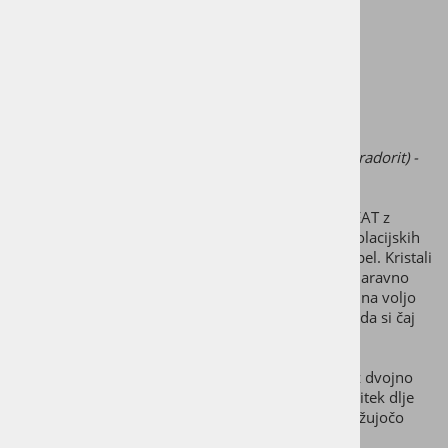
DODAJ V KOŠARICO
Steklenička za kristalno vodo
Kristali v steklenički: mavrični mesečev kamen(labradorit) -
kamena strela
THE HEAT IS ON! Postaja vroče! Steklenička ViA HEAT z
izjemno močnim steklom z dvojno steno zaradi izolacijskih
zmogljivosti tvoj topli napitek dlje časa ohranja topel. Kristali
v steklenički pa tvojemu napitku dodajo povsem naravno
vitalnost, ki vpliva tudi na okus! Cedilo za čaj, ki je na voljo
kot dodatek, zagotovi še več okusa in ti omogoča, da si čaj
povsem enostavno skuhaš kar na poti.
Steklenička ViA HEAT z izjemno močnim steklom z dvojno
steno zaradi izolacijskih zmogljivosti tvoj topli napitek dlje
časa ohranja topel, hladne pijače pa ohranijo osvežujočo
temperaturo.