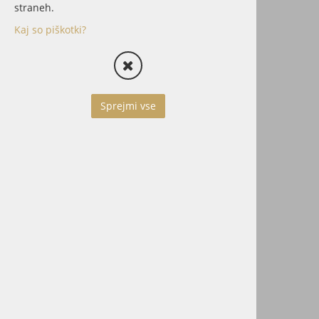
straneh.
Kaj so piškotki?
Sprejmi vse
Cena z DDV:
94,00 €