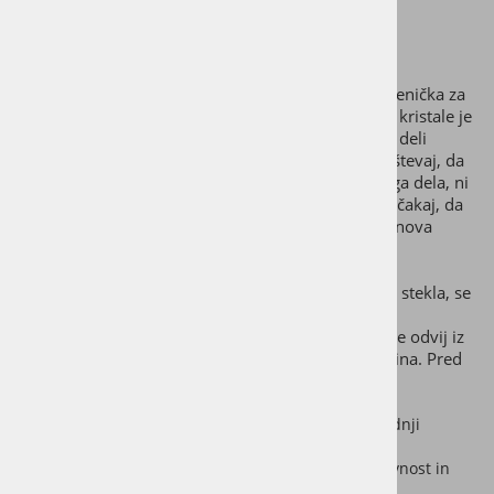
vode ali čaja!
*cedilo za čaj je na voljo ločeno od stekleničke
Steklenička ViA HEAT ima tako kot originalna steklenička za
vodo ViA dve odprtini – tako pokrov kot modul za kristale je
mogoče enostavno in hitro odstraniti. Vsi sestavni deli
stekleničke ViA so zato enostavni za čiščenje. Upoštevaj, da
posameznih delov stekleničke ViA, razen steklenega dela, ni
mogoče prati v pomivalnem stroju. Po čiščenju počakaj, da
se vsi sestavni deli temeljito posušijo, preden jih znova
sestaviš.
Čeprav je steklenička ViA HEAT izdelana iz trdnega stekla, se
lahko seveda tudi razbije. Pazi, da steklenička ni
izpostavljena udarcem. Kristalnega valjčka nikoli ne odvij iz
steklenega valja, če je v steklenički še vedno tekočina. Pred
vsako uporabo se prepričaj, da
sta obe tesnili vstavljeni v pokrovčka,
je stekleni del naravnost in tesno privit v spodnji
pokrovček,
sta kristalni valjček in zgornji pokrovček naravnost in
trdno privita na stekleničko,