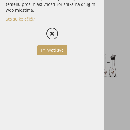
temelju prošlih aktivnosti korisnika na drugim
web mjestima.
Što su kolačići?
Prihvati sve
Cijena sa PDV:
79,00 €
Dodaj u košaricu