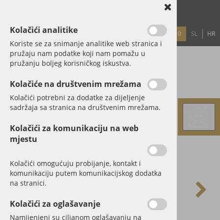
Kolačići analitike
0
SL
HR
PRIJAVA
REGISTRACIJA
LOZINKA?
Koriste se za snimanje analitike web stranica i
pružaju nam podatke koji nam pomažu u
Kristalna fiola - Pet Elemenata
pružanju boljeg korisničkog iskustva.
Kolačiće na društvenim mrežama
Kolačići potrebni za dodatke za dijeljenje
sadržaja sa stranica na društvenim mrežama.
Kolačići za komunikaciju na web
mjestu
Kolačići omogućuju probijanje, kontakt i
komunikaciju putem komunikacijskog dodatka
na stranici.
Kolačići za oglašavanje
Namijenjeni su ciljanom oglašavanju na