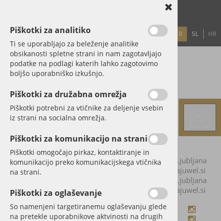
Piškotki za analitiko
0
SL
HR
PRIJAVA
REGISTRACIJA
GESLO?
Ti se uporabljajo za beleženje analitike
obsikanosti spletne strani in nam zagotavljajo
podatke na podlagi katerih lahko zagotovimo
boljšo uporabniško izkušnjo.
Piškotki za družabna omrežja
Piškotki potrebni za vtičnike za deljenje vsebin
iz strani na socialna omrežja.
Piškotki za komunikacijo na strani
Piškotki omogočajo pirkaz, kontaktiranje in
Naslov:
Stegne 35, 1000 Ljubljana
Kontaktirajte nas
komunikacijo preko komunikacijskega vtičnika
Telefon:
01 518 80 80
Email:
info@vitajuwel.si
na strani.
Naslov:
Stegne 35, 1000 Ljubljana
Kontaktirajte nas
Telefon:
01 518 80 80
Email:
info@vitajuwel.si
Piškotki za oglaševanje
So namenjeni targetiranemu oglaševanju glede
Plačila
Sledite nam
na pretekle uporabnikove aktvinosti na drugih
Plačila
Sledite nam