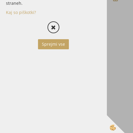
straneh.
Kaj so piškotki?
Izdelava spletne trgovine
Sprejmi vse